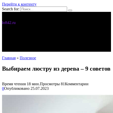
Перейти к контенту
Search for:
Дизайн интерьера
loft42.ru
5 интересных идей
Интерьер
Новости
Полезное
С чего начать
Главная
»
Полезное
Выбираем люстру из дерева – 9 советов
Время чтения
18 мин.
Просмотры
81
Комментарии
0
Опубликовано
25.07.2023