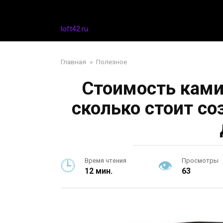
Перейти
Дизайн интерьера
к
контенту
loft42.ru
Главная
»
Полезное
Стоимость ками
сколько стоит с
Время чтения
Просмотры
12 мин.
63