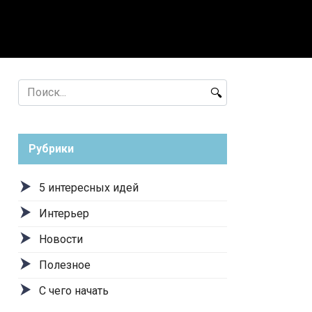
лезное
С чего начать
Search
for:
Рубрики
5 интересных идей
Интерьер
Новости
Полезное
С чего начать