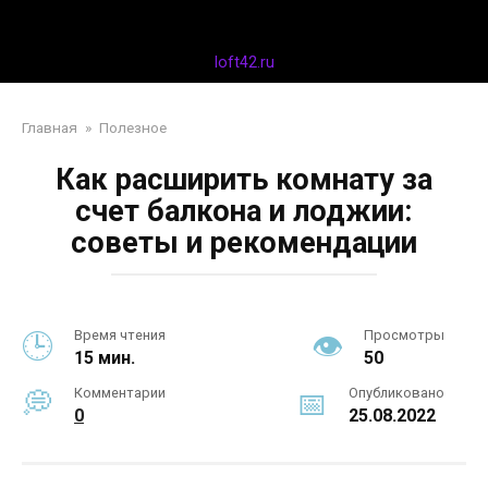
Перейти
Дизайн интерьера
к
контенту
loft42.ru
Главная
»
Полезное
Как расширить комнату за
счет балкона и лоджии:
советы и рекомендации
Время чтения
Просмотры
15 мин.
50
Комментарии
Опубликовано
0
25.08.2022