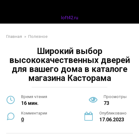
Перейти
Дизайн интерьера
к
контенту
loft42.ru
Главная
»
Полезное
Широкий выбор
высококачественных дверей
для вашего дома в каталоге
магазина Касторама
Время чтения
Просмотры
16 мин.
73
Комментарии
Опубликовано
0
17.06.2023