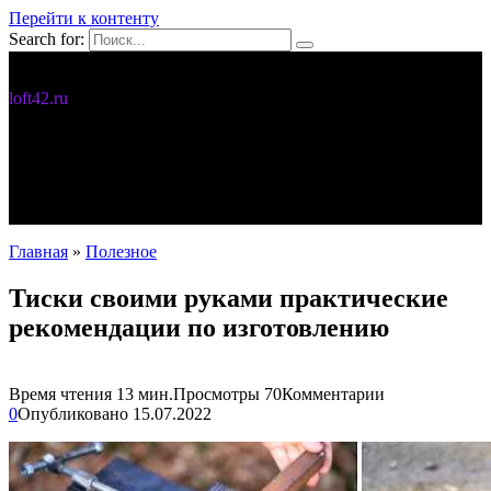
Перейти к контенту
Search for:
Дизайн интерьера
loft42.ru
5 интересных идей
Интерьер
Новости
Полезное
С чего начать
Главная
»
Полезное
Тиски своими руками практические
рекомендации по изготовлению
Время чтения
13 мин.
Просмотры
70
Комментарии
0
Опубликовано
15.07.2022