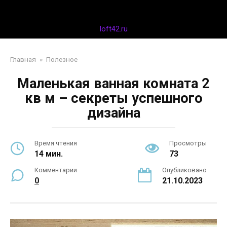
Перейти
Дизайн интерьера
к
контенту
loft42.ru
Главная
»
Полезное
Маленькая ванная комната 2
кв м – секреты успешного
дизайна
Время чтения
Просмотры
14 мин.
73
Комментарии
Опубликовано
0
21.10.2023