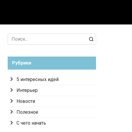
лезное
С чего начать
Search
for:
Рубрики
5 интересных идей
Интерьер
Новости
Полезное
С чего начать