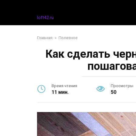
Перейти
Дизайн интерьера
к
контенту
loft42.ru
Главная
»
Полезное
Как сделать чер
пошагова
Время чтения
Просмотры
11 мин.
50