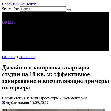
Перейти к контенту
Search for:
Дизайн интерьера
loft42.ru
5 интересных идей
Интерьер
Новости
Полезное
С чего начать
Главная
»
Полезное
Дизайн и планировка квартиры-
студии на 18 кв. м: эффективное
зонирование и впечатляющие примеры
интерьера
Время чтения
15 мин.
Просмотры
79
Комментарии
0
Опубликовано
15.09.2023