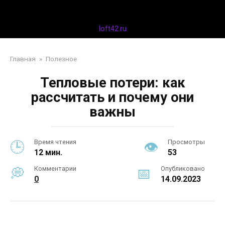
Перейти
Дизайн интерьера
к
контенту
loft42.ru
Главная
»
Полезное
Тепловые потери: как
рассчитать и почему они
важны
Время чтения
Просмотры
12 мин.
53
Комментарии
Опубликовано
0
14.09.2023