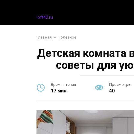
Перейти
Дизайн интерьера
к
контенту
loft42.ru
Главная
»
Полезное
Детская комната в
советы для ую
Время чтения
Просмотры
17 мин.
40