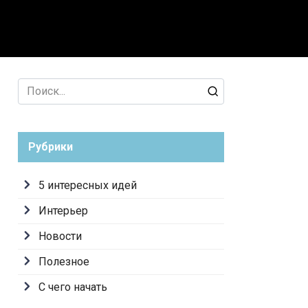
лезное
С чего начать
Search
for:
Рубрики
5 интересных идей
Интерьер
Новости
Полезное
С чего начать