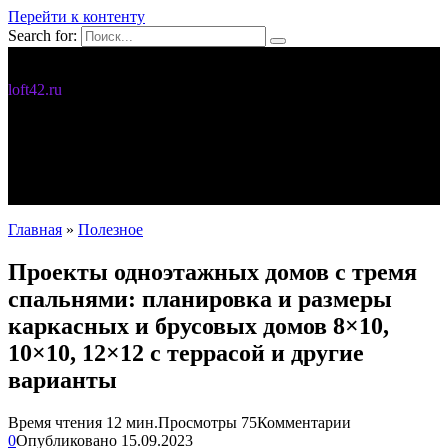
Перейти к контенту
Search for:
Дизайн интерьера
loft42.ru
5 интересных идей
Интерьер
Новости
Полезное
С чего начать
Главная
»
Полезное
Проекты одноэтажных домов с тремя
спальнями: планировка и размеры
каркасных и брусовых домов 8×10,
10×10, 12×12 с террасой и другие
варианты
Время чтения
12 мин.
Просмотры
75
Комментарии
0
Опубликовано
15.09.2023