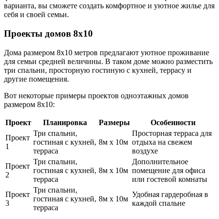
варианта, вы сможете создать комфортное и уютное жилье для
себя и своей семьи.
Проекты домов 8х10
Дома размером 8х10 метров предлагают уютное проживание
для семьи средней величины. В таком доме можно разместить
три спальни, просторную гостиную с кухней, террасу и
другие помещения.
Вот некоторые примеры проектов одноэтажных домов
размером 8х10:
Проект
Планировка
Размеры
Особенности
Три спальни,
Просторная терраса для
Проект
гостиная с кухней,
8м x 10м
отдыха на свежем
1
терраса
воздухе
Три спальни,
Дополнительное
Проект
гостиная с кухней,
8м x 10м
помещение для офиса
2
терраса
или гостевой комнаты
Три спальни,
Проект
Удобная гардеробная в
гостиная с кухней,
8м x 10м
3
каждой спальне
терраса