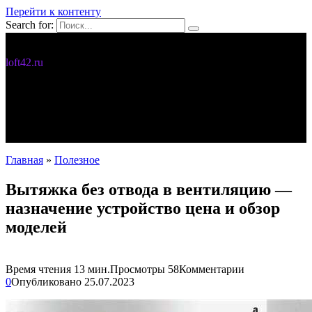
Перейти к контенту
Search for:
Дизайн интерьера
loft42.ru
5 интересных идей
Интерьер
Новости
Полезное
С чего начать
Главная
»
Полезное
Вытяжка без отвода в вентиляцию —
назначение устройство цена и обзор
моделей
Время чтения
13 мин.
Просмотры
58
Комментарии
0
Опубликовано
25.07.2023