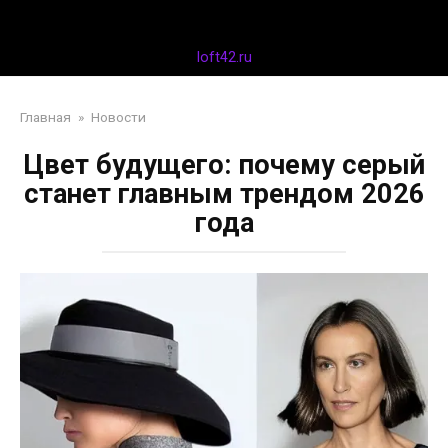
Перейти
Дизайн интерьера
к
контенту
loft42.ru
Главная
»
Новости
Цвет будущего: почему серый
станет главным трендом 2026
года