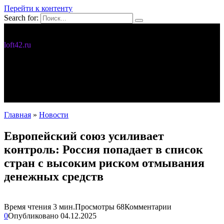
Перейти к контенту
Search for:
Дизайн интерьера
loft42.ru
5 интересных идей
Интерьер
Новости
Полезное
С чего начать
Главная
»
Новости
Европейский союз усиливает
контроль: Россия попадает в список
стран с высоким риском отмывания
денежных средств
Время чтения
3 мин.
Просмотры
68
Комментарии
0
Опубликовано
04.12.2025