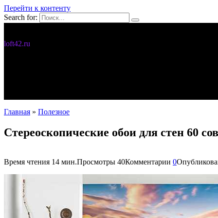
Перейти к контенту
Search for:
Дизайн интерьера
loft42.ru
5 интересных идей
Интерьер
Новости
Полезное
С чего начать
Главная
»
Полезное
Стереоскопические обои для стен 60 со
Время чтения
14 мин.
Просмотры
40
Комментарии
0
Опубликова