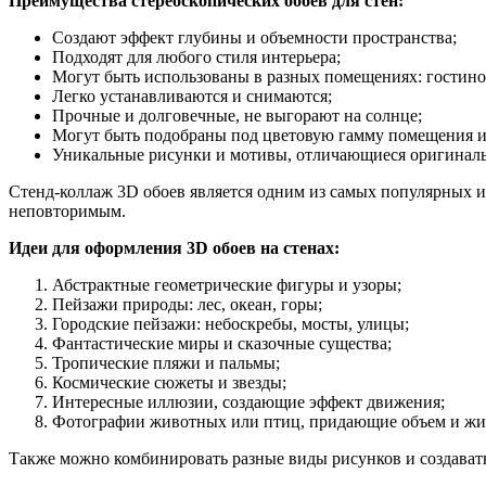
Преимущества стереоскопических обоев для стен:
Создают эффект глубины и объемности пространства;
Подходят для любого стиля интерьера;
Могут быть использованы в разных помещениях: гостиной
Легко устанавливаются и снимаются;
Прочные и долговечные, не выгорают на солнце;
Могут быть подобраны под цветовую гамму помещения и
Уникальные рисунки и мотивы, отличающиеся оригиналь
Стенд-коллаж 3D обоев является одним из самых популярных и
неповторимым.
Идеи для оформления 3D обоев на стенах:
Абстрактные геометрические фигуры и узоры;
Пейзажи природы: лес, океан, горы;
Городские пейзажи: небоскребы, мосты, улицы;
Фантастические миры и сказочные существа;
Тропические пляжи и пальмы;
Космические сюжеты и звезды;
Интересные иллюзии, создающие эффект движения;
Фотографии животных или птиц, придающие объем и жи
Также можно комбинировать разные виды рисунков и создавать