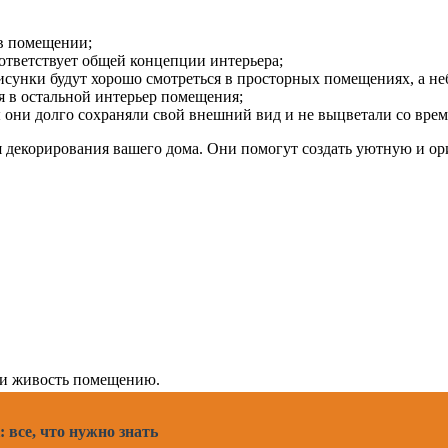
 в помещении;
ответствует общей концепции интерьера;
сунки будут хорошо смотреться в просторных помещениях, а не
я в остальной интерьер помещения;
ы они долго сохраняли свой внешний вид и не выцветали со врем
я декорирования вашего дома. Они помогут создать уютную и ори
и живость помещению.
 все, что нужно знать