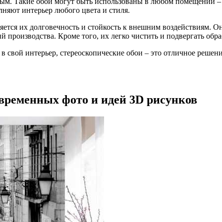
ным. Такие обои могут быть использованы в любом помещении – 
няют интерьер любого цвета и стиля.
ется их долговечность и стойкость к внешним воздействиям. Он
 производства. Кроме того, их легко чистить и подвергать обра
 в свой интерьер, стереоскопические обои – это отличное решен
овременных фото и идей 3D рисунков