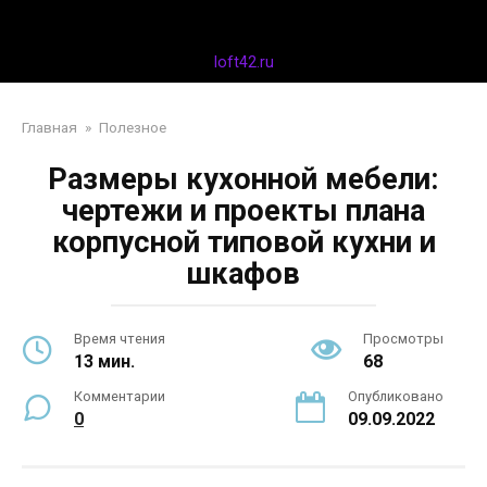
Перейти
Дизайн интерьера
к
контенту
loft42.ru
Главная
»
Полезное
Размеры кухонной мебели:
чертежи и проекты плана
корпусной типовой кухни и
шкафов
Время чтения
Просмотры
13 мин.
68
Комментарии
Опубликовано
0
09.09.2022