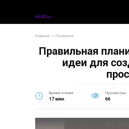
Перейти
Дизайн интерьера
к
контенту
loft42.ru
Главная
»
Полезное
Правильная плани
идеи для со
прос
Время чтения
Просмотры
17 мин.
66