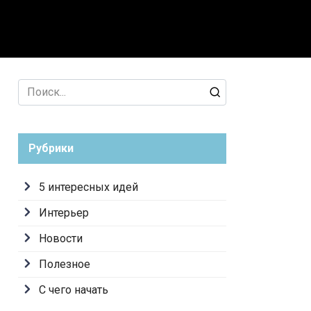
лезное
С чего начать
Search
for:
Рубрики
5 интересных идей
Интерьер
Новости
Полезное
С чего начать