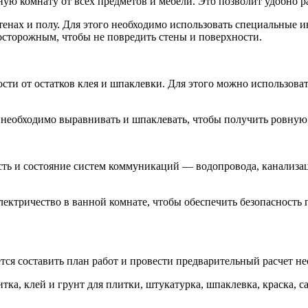
ую комнату от всех предметов и мебели. Это позволит удобно р
стенах и полу. Для этого необходимо использовать специальные и
осторожным, чтобы не повредить стены и поверхности.
ти от остатков клея и шпаклевки. Для этого можно использовать
 необходимо выравнивать и шпаклевать, чтобы получить ровную
ть и состояние систем коммуникаций — водопровода, канализац
лектричество в ванной комнате, чтобы обеспечить безопасность
тся составить план работ и провести предварительный расчет н
тка, клей и грунт для плитки, штукатурка, шпаклевка, краска, 