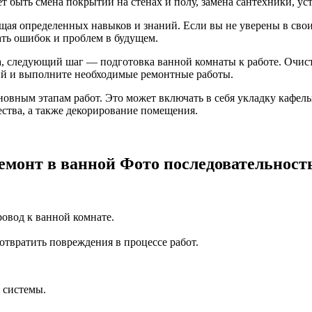
 быть смена покрытий на стенах и полу, замена сантехники, уст
ющая определенных навыков и знаний. Если вы не уверены в сво
ать ошибок и проблем в будущем.
а, следующий шаг — подготовка ванной комнаты к работе. Очист
ний и выполните необходимые ремонтные работы.
сновным этапам работ. Это может включать в себя укладку кафел
ества, а также декорирование помещения.
емонт в ванной Фото последовательност
овод к ванной комнате.
отвратить повреждения в процессе работ.
 системы.