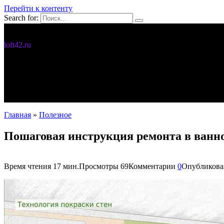
Перейти к контенту
Search for:
Дизайн интерьера
loft42.ru
5 интересных идей
Интерьер
Новости
Полезное
С чего начать
Главная
»
Полезное
Пошаговая инструкция ремонта в ванно
Время чтения
17 мин.
Просмотры
69
Комментарии
0
Опубликова