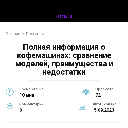
Перейти
Дизайн интерьера
к
контенту
loft42.ru
Главная
»
Полезное
Полная информация о
кофемашинах: сравнение
моделей, преимущества и
недостатки
Время чтения
Просмотры
10 мин.
72
Комментарии
Опубликовано
0
15.09.2023