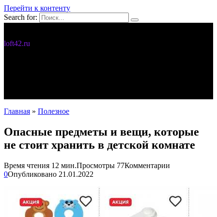
Перейти к контенту
Search for:
Дизайн интерьера
loft42.ru
5 интересных идей
Интерьер
Новости
Полезное
С чего начать
Главная
»
Полезное
Опасные предметы и вещи, которые
не стоит хранить в детской комнате
Время чтения
12 мин.
Просмотры
77
Комментарии
0
Опубликовано
21.01.2022