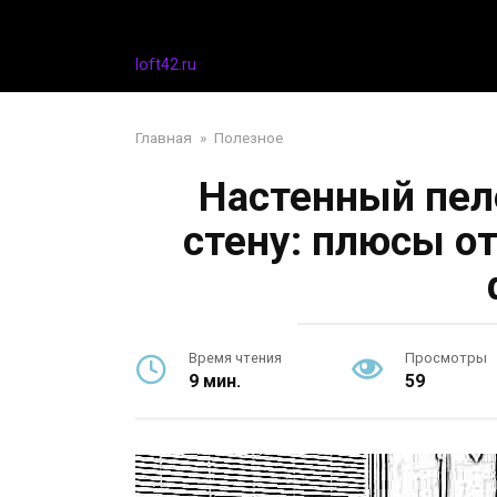
Перейти
Дизайн интерьера
к
контенту
loft42.ru
Главная
»
Полезное
Настенный пел
стену: плюсы о
Время чтения
Просмотры
9 мин.
59