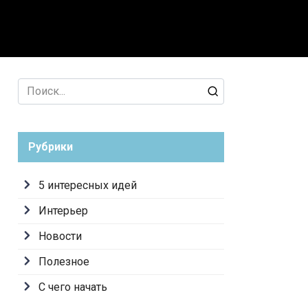
лезное
С чего начать
Search
for:
Рубрики
5 интересных идей
Интерьер
Новости
Полезное
С чего начать