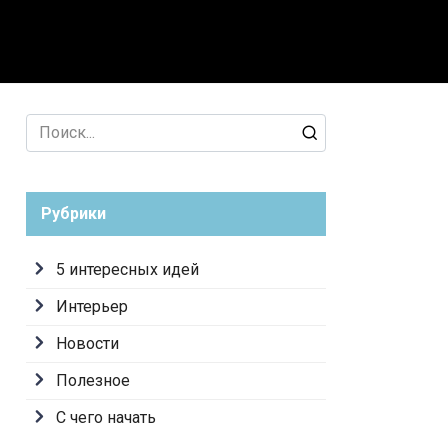
лезное
С чего начать
Search
for:
Рубрики
5 интересных идей
Интерьер
Новости
Полезное
С чего начать