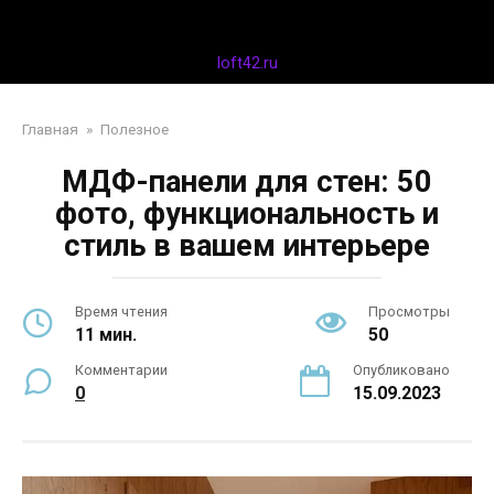
Перейти
Дизайн интерьера
к
контенту
loft42.ru
Главная
»
Полезное
МДФ-панели для стен: 50
фото, функциональность и
стиль в вашем интерьере
Время чтения
Просмотры
11 мин.
50
Комментарии
Опубликовано
0
15.09.2023