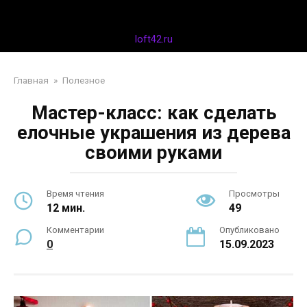
Перейти
Дизайн интерьера
к
контенту
loft42.ru
Главная
»
Полезное
Мастер-класс: как сделать
елочные украшения из дерева
своими руками
Время чтения
Просмотры
12 мин.
49
Комментарии
Опубликовано
0
15.09.2023