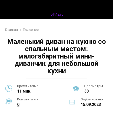
Перейти
Дизайн интерьера
к
контенту
loft42.ru
Главная
»
Полезное
Маленький диван на кухню со
спальным местом:
малогабаритный мини-
диванчик для небольшой
кухни
Время чтения
Просмотры
11 мин.
33
Комментарии
Опубликовано
0
15.09.2023