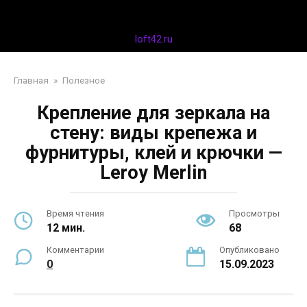
Перейти
Дизайн интерьера
к
контенту
loft42.ru
Главная
»
Полезное
Крепление для зеркала на
стену: виды крепежа и
фурнитуры, клей и крючки —
Leroy Merlin
Время чтения
Просмотры
12 мин.
68
Комментарии
Опубликовано
0
15.09.2023