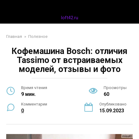
Перейти
Дизайн интерьера
к
контенту
loft42.ru
Главная
»
Полезное
Кофемашина Bosch: отличия
Tassimo от встраиваемых
моделей, отзывы и фото
Время чтения
Просмотры
9 мин.
60
Комментарии
Опубликовано
0
15.09.2023