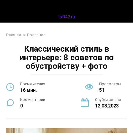
Перейти
Дизайн интерьера
к
контенту
loft42.ru
Главная
»
Полезное
Классический стиль в
интерьере: 8 советов по
обустройству + фото
Время чтения
Просмотры
16 мин.
51
Комментарии
Опубликовано
0
12.08.2023