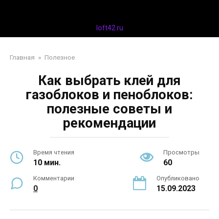
Перейти
Дизайн интерьера
к
контенту
loft42.ru
Главная
»
Полезное
Как выбрать клей для
газоблоков и пеноблоков:
полезные советы и
рекомендации
Время чтения
Просмотры
10 мин.
60
Комментарии
Опубликовано
0
15.09.2023