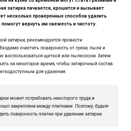
ли на кухне со временем могут стать грязными и
рая затирка пачкается, крошится и вызывает
ует несколько проверенных способов удалить
 помогут вернуть им свежесть и чистоту.
рой затирки, рекомендуется провести
бходимо очистить поверхность от грязи, пыли и
но воспользоваться щеткой или пылесосом. Затем
вить на некоторое время, чтобы затирочный состав
легкодоступным для удаления.
ирки может потребовать некоторого труда и
рошо закреплена между плитками. Поэтому, будьте
дить поверхность плитки при удалении затирки.