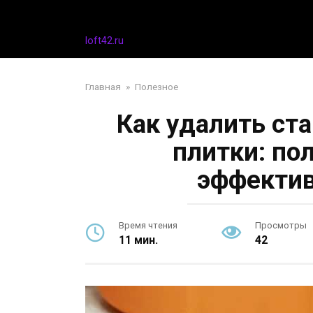
Перейти
Дизайн интерьера
к
контенту
loft42.ru
Главная
»
Полезное
Как удалить ст
плитки: по
эффектив
Время чтения
Просмотры
11 мин.
42