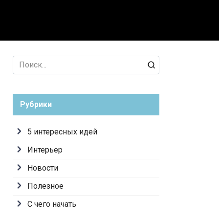
лезное
С чего начать
Search
for:
Рубрики
5 интересных идей
Интерьер
Новости
Полезное
С чего начать