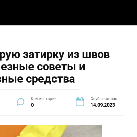
5 интересных идей
Интерьер
Новости
По
арую затирку из швов
лезные советы и
ные средства
Комментарии
Опубликовано
0
14.09.2023