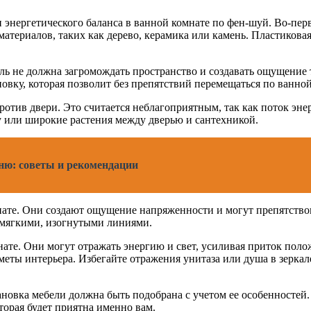
и энергетического баланса в ванной комнате по фен-шуй. Во-пе
териалов, таких как дерево, керамика или камень. Пластиковая
ь не должна загромождать пространство и создавать ощущение 
овку, которая позволит без препятствий перемещаться по ванной
ротив двери. Это считается неблагоприятным, так как поток эн
у или широкие растения между дверью и сантехникой.
ню: советы и рекомендации
нате. Они создают ощущение напряженности и могут препятствов
 мягкими, изогнутыми линиями.
нате. Они могут отражать энергию и свет, усиливая приток поло
ты интерьера. Избегайте отражения унитаза или душа в зеркале,
ановка мебели должна быть подобрана с учетом ее особенностей.
торая будет приятна именно вам.