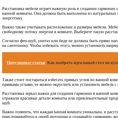
Расстановка мебели играет важную роль в создании гармонии 
ванной комнаты. Она должна быть выполнена из натуральных ма
энергетику.
Важно также учитывать расположение и размеры мебели. Мебел
свободному потоку энергии в комнате. Выберите такую расстан
Согласно фен-шуй, унитаз или биде не должны быть прямо нап
на сантехнику. Чтобы избежать этого, можно установить ширм
Популярные статьи
Как выбрать идеальный стол на кух
Также стоит постараться избегать прямых углов во ванной ком
прямыми углами, ее можно округлить или установить мебель с
Расстановка зеркал важна для создания гармонии в ванной ком
отражали красивые детали комнаты или привлекательные предме
шуй.
Важно помнить, что каждая ванная комната уникальна, и расст
прислушивайтесь к своей интуиции и создавайте гармонию, ко