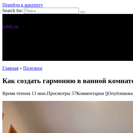
Перейти к контенту
Search for:
Дизайн интерьера
loft42.ru
5 интересных идей
Интерьер
Новости
Полезное
С чего начать
Главная
»
Полезное
Как создать гармонию в ванной комнат
Время чтения
13 мин.
Просмотры
57
Комментарии
0
Опубликова