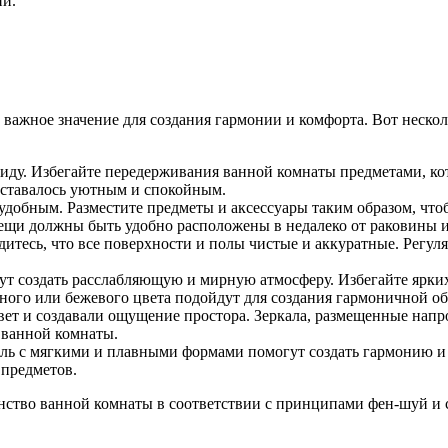
ии.
 важное значение для создания гармонии и комфорта. Вот неско
ду. Избегайте передерживания ванной комнаты предметами, кот
оставалось уютным и спокойным.
обным. Разместите предметы и аксессуары таким образом, чтоб
ещи должны быть удобно расположены в недалеко от раковины 
дитесь, что все поверхности и полы чистые и аккуратные. Регул
ут создать расслабляющую и мирную атмосферу. Избегайте ярки
еного или бежевого цвета подойдут для создания гармоничной о
вет и создавали ощущение простора. Зеркала, размещенные напро
 ванной комнаты.
ель с мягкими и плавными формами помогут создать гармонию и 
 предметов.
нство ванной комнаты в соответствии с принципами фен-шуй и 