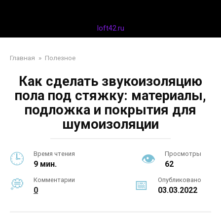
Перейти
Дизайн интерьера
к
контенту
loft42.ru
Главная
»
Полезное
Как сделать звукоизоляцию
пола под стяжку: материалы,
подложка и покрытия для
шумоизоляции
Время чтения
Просмотры
9 мин.
62
Комментарии
Опубликовано
0
03.03.2022