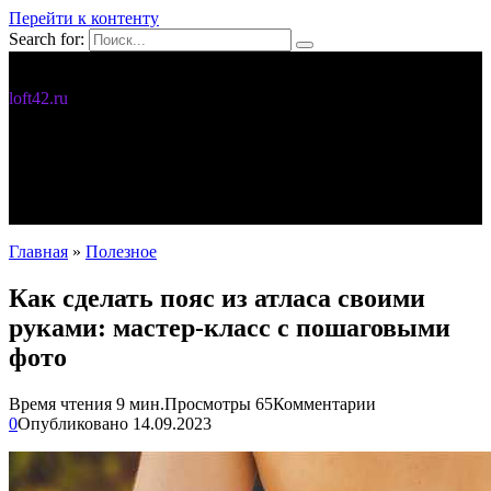
Перейти к контенту
Search for:
Дизайн интерьера
loft42.ru
5 интересных идей
Интерьер
Новости
Полезное
С чего начать
Главная
»
Полезное
Как сделать пояс из атласа своими
руками: мастер-класс с пошаговыми
фото
Время чтения
9 мин.
Просмотры
65
Комментарии
0
Опубликовано
14.09.2023