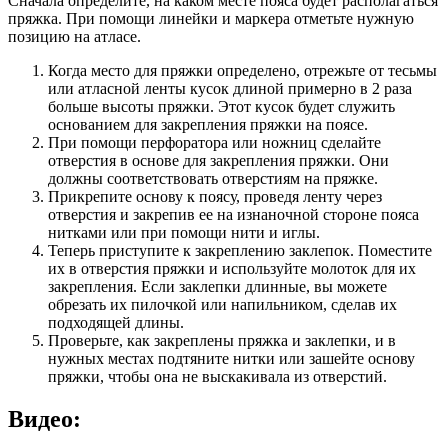
Сначала определите, на каком месте пояса будет располагаться
пряжка. При помощи линейки и маркера отметьте нужную
позицию на атласе.
Когда место для пряжки определено, отрежьте от тесьмы
или атласной ленты кусок длиной примерно в 2 раза
больше высоты пряжки. Этот кусок будет служить
основанием для закрепления пряжки на поясе.
При помощи перфоратора или ножниц сделайте
отверстия в основе для закрепления пряжки. Они
должны соответствовать отверстиям на пряжке.
Прикрепите основу к поясу, проведя ленту через
отверстия и закрепив ее на изнаночной стороне пояса
нитками или при помощи нити и иглы.
Теперь приступите к закреплению заклепок. Поместите
их в отверстия пряжки и используйте молоток для их
закрепления. Если заклепки длинные, вы можете
обрезать их пилочкой или напильником, сделав их
подходящей длины.
Проверьте, как закреплены пряжка и заклепки, и в
нужных местах подтяните нитки или зашейте основу
пряжки, чтобы она не выскакивала из отверстий.
Видео: