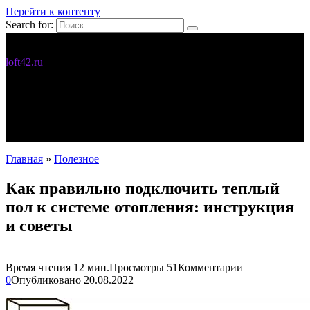
Перейти к контенту
Search for:
Дизайн интерьера
loft42.ru
5 интересных идей
Интерьер
Новости
Полезное
С чего начать
Главная
»
Полезное
Как правильно подключить теплый
пол к системе отопления: инструкция
и советы
Время чтения
12 мин.
Просмотры
51
Комментарии
0
Опубликовано
20.08.2022