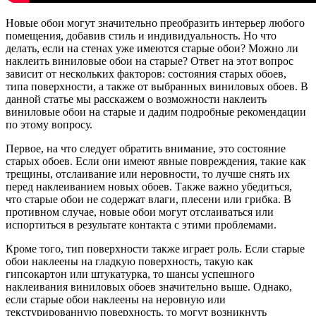
Новые обои могут значительно преобразить интерьер любого
помещения, добавив стиль и индивидуальность. Но что
делать, если на стенах уже имеются старые обои? Можно ли
наклеить виниловые обои на старые? Ответ на этот вопрос
зависит от нескольких факторов: состояния старых обоев,
типа поверхности, а также от выбранных виниловых обоев. В
данной статье мы расскажем о возможности наклеить
виниловые обои на старые и дадим подробные рекомендации
по этому вопросу.
Первое, на что следует обратить внимание, это состояние
старых обоев. Если они имеют явные повреждения, такие как
трещины, отслаивание или неровности, то лучше снять их
перед наклеиванием новых обоев. Также важно убедиться,
что старые обои не содержат влаги, плесени или грибка. В
противном случае, новые обои могут отслаиваться или
испортиться в результате контакта с этими проблемами.
Кроме того, тип поверхности также играет роль. Если старые
обои наклеены на гладкую поверхность, такую как
гипсокартон или штукатурка, то шансы успешного
наклеивания виниловых обоев значительно выше. Однако,
если старые обои наклеены на неровную или
текстурированную поверхность, то могут возникнуть