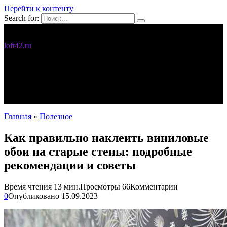
Перейти к контенту
Search for:
Дизайн интерьера
loft42.ru
5 интересных идей
Интерьер
Новости
Полезное
С чего начать
Главная
»
Полезное
Как правильно наклеить виниловые
обои на старые стены: подробные
рекомендации и советы
Время чтения
13 мин.
Просмотры
66
Комментарии
0
Опубликовано
15.09.2023