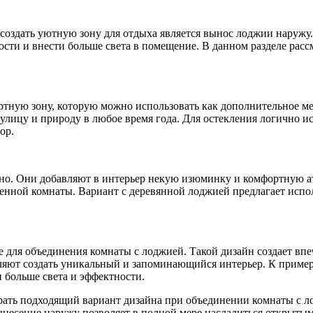
оздать уютную зону для отдыха является вынос лоджии наружу.
сти и внести больше света в помещение. В данном разделе рас
ортную зону, которую можно использовать как дополнительное м
а улицу и природу в любое время года. Для остекления логично 
ор.
нно. Они добавляют в интерьер некую изюминку и комфортную ат
енной комнаты. Вариант с деревянной лоджией предлагает испол
 для объединения комнаты с лоджией. Такой дизайн создает впе
ляют создать уникальный и запоминающийся интерьер. К приме
 больше света и эффектности.
рать подходящий вариант дизайна при объединении комнаты с л
ынесение наружу позволяет в полной мере насладиться открытым