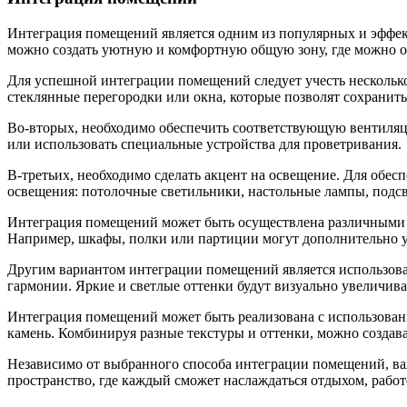
Интеграция помещений является одним из популярных и эффе
можно создать уютную и комфортную общую зону, где можно от
Для успешной интеграции помещений следует учесть несколько
стеклянные перегородки или окна, которые позволят сохранить
Во-вторых, необходимо обеспечить соответствующую вентиляц
или использовать специальные устройства для проветривания.
В-третьих, необходимо сделать акцент на освещение. Для обе
освещения: потолочные светильники, настольные лампы, подсв
Интеграция помещений может быть осуществлена различными с
Например, шкафы, полки или партиции могут дополнительно ук
Другим вариантом интеграции помещений является использова
гармонии. Яркие и светлые оттенки будут визуально увеличива
Интеграция помещений может быть реализована с использовани
камень. Комбинируя разные текстуры и оттенки, можно создав
Независимо от выбранного способа интеграции помещений, важ
пространство, где каждый сможет наслаждаться отдыхом, рабо