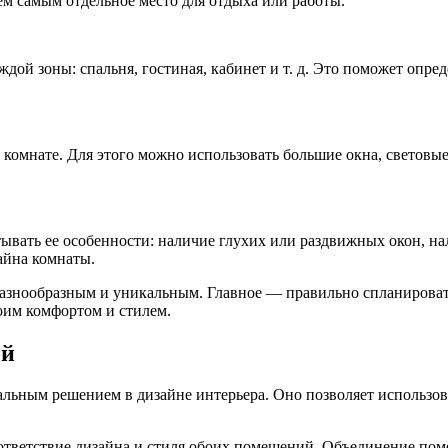
ем самым отдельное место для отдыха или работы.
дой зоны: спальня, гостиная, кабинет и т. д. Это поможет опре
комнате. Для этого можно использовать большие окна, световы
ывать ее особенности: наличие глухих или раздвижных окон, нал
айна комнаты.
знообразным и уникальным. Главное — правильно спланировать 
оим комфортом и стилем.
ой
льным решением в дизайне интерьера. Оно позволяет использов
оответствие дизайна и стиля обоих помещений. Объединение п