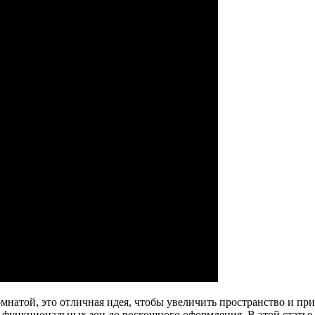
омнатой, это отличная идея, чтобы увеличить пространство и п
 функциональных зон до роскошного оформления. В этой статье