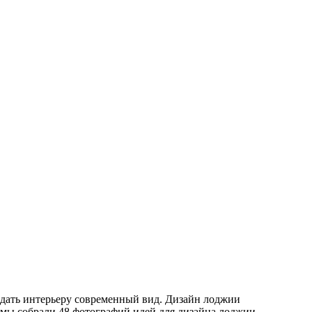
ридать интерьеру современный вид. Дизайн лоджии
 мы собрали 48 фотографий идей для дизайна лоджии