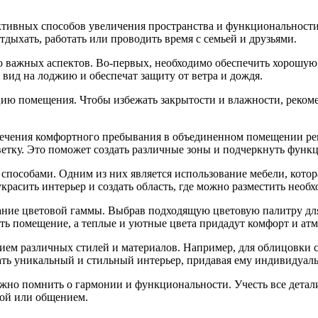
ктивных способов увеличения пространства и функциональност
дыхать, работать или проводить время с семьей и друзьями.
 важных аспектов. Во-первых, необходимо обеспечить хорошую 
 вид на лоджию и обеспечат защиту от ветра и дождя.
ию помещения. Чтобы избежать закрытости и влажности, реком
спечения комфортного пребывания в объединенном помещении ре
етку. Это поможет создать различные зоны и подчеркнуть функц
пособами. Одним из них является использование мебели, котор
расить интерьер и создать область, где можно разместить необ
ние цветовой гаммы. Выбрав подходящую цветовую палитру для
ть помещение, а теплые и уютные цвета придадут комфорт и атм
ем различных стилей и материалов. Например, для облицовки с
ать уникальный и стильный интерьер, придавая ему индивидуаль
но помнить о гармонии и функциональности. Учесть все детали
той или общением.