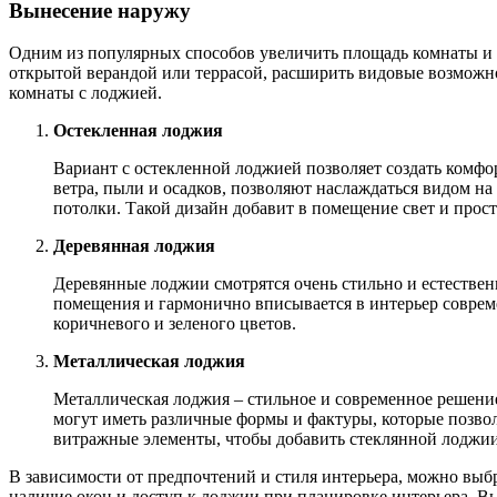
Вынесение наружу
Одним из популярных способов увеличить площадь комнаты и с
открытой верандой или террасой, расширить видовые возможно
комнаты с лоджией.
Остекленная лоджия
Вариант с остекленной лоджией позволяет создать комф
ветра, пыли и осадков, позволяют наслаждаться видом н
потолки. Такой дизайн добавит в помещение свет и прост
Деревянная лоджия
Деревянные лоджии смотрятся очень стильно и естестве
помещения и гармонично вписывается в интерьер соврем
коричневого и зеленого цветов.
Металлическая лоджия
Металлическая лоджия – стильное и современное решение
могут иметь различные формы и фактуры, которые позво
витражные элементы, чтобы добавить стеклянной лоджии
В зависимости от предпочтений и стиля интерьера, можно выб
наличие окон и доступ к лоджии при планировке интерьера. В