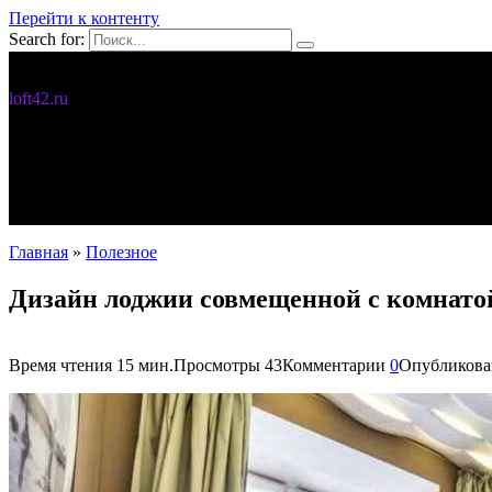
Перейти к контенту
Search for:
Дизайн интерьера
loft42.ru
5 интересных идей
Интерьер
Новости
Полезное
С чего начать
Главная
»
Полезное
Дизайн лоджии совмещенной с комнатой
Время чтения
15 мин.
Просмотры
43
Комментарии
0
Опубликова