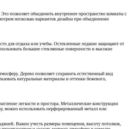
 Это позволяет объединить внутреннее пространство комнаты с
смотрим несколько вариантов дизайна при объединении
есто для отдыха или учебы. Остекленные лоджии защищают от
использовать большие стеклянные поверхности и высокие
мосферу. Дерево позволяет сохранить естественный вид
ьзовать натуральные материалы и оттенки бежевого,
чатление легкости и простора. Металлические конструкции
ру, можно использовать перфорированный металл или
оджией. Важно учесть размеры помещения, высоту потолков,
 пространством и создать уютную атмосферу в комнате.