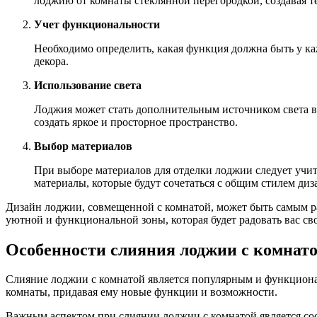
лоджию от комнаты стеклянной перегородкой, создавая т
Учет функциональности
Необходимо определить, какая функция должна быть у каж
декора.
Использование света
Лоджия может стать дополнительным источником света в 
создать яркое и просторное пространство.
Выбор материалов
При выборе материалов для отделки лоджии следует учит
материалы, которые будут сочетаться с общим стилем диз
Дизайн лоджии, совмещенной с комнатой, может быть самым ра
уютной и функциональной зоны, которая будет радовать вас св
Особенности слияния лоджии с комнат
Слияние лоджии с комнатой является популярным и функциона
комнаты, придавая ему новые функции и возможности.
Важным аспектом при слиянии лоджии с комнатой является с