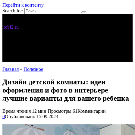
Перейти к контенту
Search for:
Дизайн интерьера
loft42.ru
5 интересных идей
Интерьер
Новости
Полезное
С чего начать
Главная
»
Полезное
Дизайн детской комнаты: идеи
оформления и фото в интерьере —
лучшие варианты для вашего ребенка
Время чтения
12 мин.
Просмотры
61
Комментарии
0
Опубликовано
15.09.2023