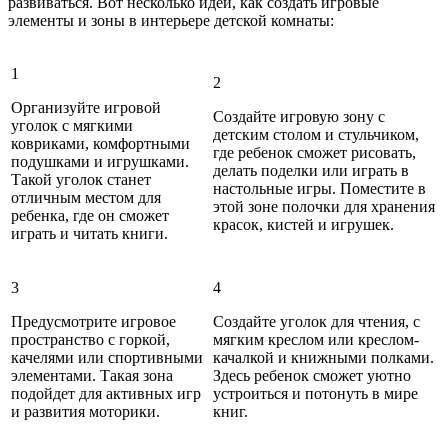
развиваться. Вот несколько идей, как создать игровые
элементы и зоны в интерьере детской комнаты:
1
2
Организуйте игровой
Создайте игровую зону с
уголок с мягкими
детским столом и стульчиком,
ковриками, комфортными
где ребенок сможет рисовать,
подушками и игрушками.
делать поделки или играть в
Такой уголок станет
настольные игры. Поместите в
отличным местом для
этой зоне полочки для хранения
ребенка, где он сможет
красок, кистей и игрушек.
играть и читать книги.
3
4
Предусмотрите игровое
Создайте уголок для чтения, с
пространство с горкой,
мягким креслом или креслом-
качелями или спортивными
качалкой и книжными полками.
элементами. Такая зона
Здесь ребенок сможет уютно
подойдет для активных игр
устроиться и потонуть в мире
и развития моторики.
книг.