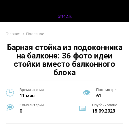
Перейти
Дизайн интерьера
к
контенту
loft42.ru
Главная
»
Полезное
Барная стойка из подоконника
на балконе: 36 фото идеи
стойки вместо балконного
блока
Время чтения
Просмотры
11 мин.
61
Комментарии
Опубликовано
0
15.09.2023