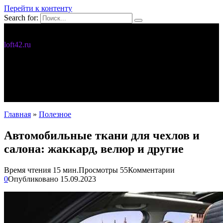
Перейти к контенту
Search for:
Дизайн интерьера
loft42.ru
5 интересных идей
Интерьер
Новости
Полезное
С чего начать
Главная
»
Полезное
Автомобильные ткани для чехлов и
салона: жаккард, велюр и другие
Время чтения
15 мин.
Просмотры
55
Комментарии
0
Опубликовано
15.09.2023