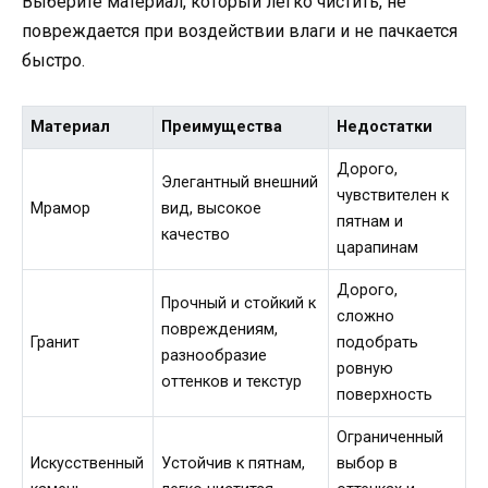
Выберите материал, который легко чистить, не
повреждается при воздействии влаги и не пачкается
быстро.
Материал
Преимущества
Недостатки
Дорого,
Элегантный внешний
чувствителен к
Мрамор
вид, высокое
пятнам и
качество
царапинам
Дорого,
Прочный и стойкий к
сложно
повреждениям,
Гранит
подобрать
разнообразие
ровную
оттенков и текстур
поверхность
Ограниченный
Искусственный
Устойчив к пятнам,
выбор в