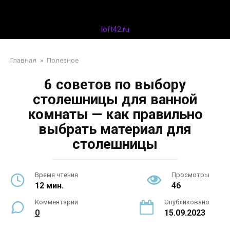
Перейти
Дизайн интерьера
к
контенту
loft42.ru
Главная
»
Полезное
6 советов по выбору
столешницы для ванной
комнаты — как правильно
выбрать материал для
столешницы
Время чтения
Просмотры
12 мин.
46
Комментарии
Опубликовано
0
15.09.2023