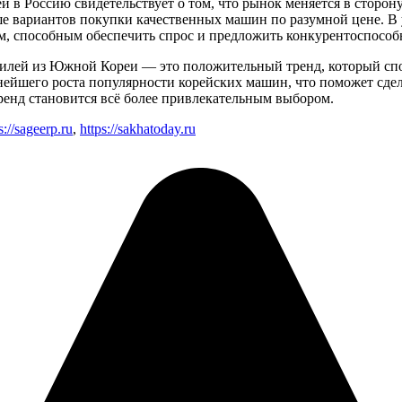
й в Россию свидетельствует о том, что рынок меняется в сторо
ше вариантов покупки качественных машин по разумной цене. В 
, способным обеспечить спрос и предложить конкурентоспособ
билей из Южной Кореи — это положительный тренд, который спо
нейшего роста популярности корейских машин, что поможет сде
ренд становится всё более привлекательным выбором.
s://sageerp.ru
,
https://sakhatoday.ru