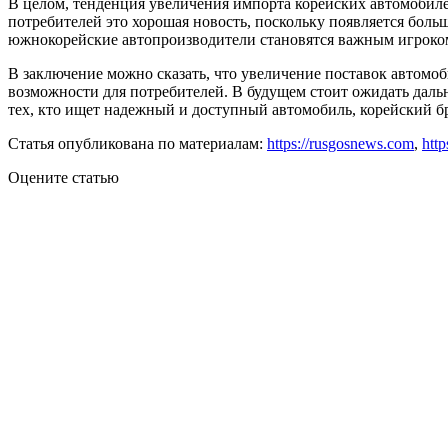
В целом, тенденция увеличения импорта корейских автомобиле
потребителей это хорошая новость, поскольку появляется боль
южнокорейские автопроизводители становятся важным игроком
В заключение можно сказать, что увеличение поставок автомо
возможности для потребителей. В будущем стоит ожидать даль
тех, кто ищет надежный и доступный автомобиль, корейский б
Статья опубликована по материалам:
https://rusgosnews.com
,
http
Оцените статью