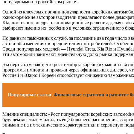
популярными на российском рынке.
Одной из ключевых причин популярности корейских автомобиле
южнокорейские автопроизводители предлагают более демократ
Kia, постоянно внедряют инновационные решения, делая свои 
выбирают именно их, особенно в условиях ограниченного бюд
По данным таможенных служб, за последние два года число в
авто и об изменениях в предпочтениях потребителей. Особенно
Среди популярных моделей — Hyundai Creta, Kia Rio и Hyundai
эти автомобили занимают значительную долю рынка подержанн
Эксперты отмечают, что рост импорта корейских машин связан
программы импорта и продажи через официальных дилеров, что
Россией и Южной Кореей способствует снижению таможенных п
Популярные статьи
Финансовые стратегии и развитие б
Мнение специалиста: «Рост популярности корейских автомобил
будущем мы можем ожидать ещё большего расширения ассортим
внимание на их технические характеристики и сервисную подд