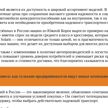
й является их доступность и широкий ассортимент моделей. В 
ичные цены при сохранении высокого уровня надежности и совр
автомобили конкурентоспособными как на внутреннем, так и на 
жета или необходимости приобретения надежного транспортного
везённых в Россию машин из Южной Кореи выросло примерно на 
 заметен спрос на модели среднего класса и кроссоверы, которы
 Solaris — они отличаются не только ценой, но и прагматичност
ых машин, что делает их доступным выбором для многих росси
 также с изменениями в политике автопроизводителей и логист
 повышает уровень доверия потребителей и уменьшает риски пр
ошлин и стоимости доставки, что благоприятно сказывается на
изнеса: как тульские предприниматели ищут новые возможно
ей в России — это закономерное явление, объяснимое сочетани
ента и улучшения условий покупки.» Он советует потенциальн
ержку, чтобы выбрать действительно надежный транспорт.