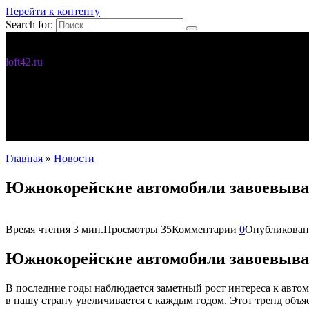
Перейти к контенту
Search for:
Дизайн интерьера
loft42.ru
5 интересных идей
Интерьер
Новости
Полезное
С чего начать
Главная
»
Новости
Южнокорейские автомобили завоевывают
Время чтения
3 мин.
Просмотры
35
Комментарии
0
Опубликован
Южнокорейские автомобили завоевывают
В последние годы наблюдается заметный рост интереса к авт
в нашу страну увеличивается с каждым годом. Этот тренд объя