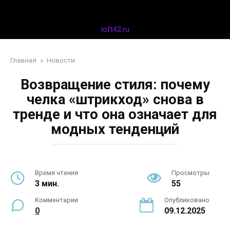
Перейти
Дизайн интерьера
к
контенту
loft42.ru
Главная
»
Новости
Возвращение стиля: почему
челка «штрикход» снова в
тренде и что она означает для
модных тенденций
Время чтения
Просмотры
3 мин.
55
Комментарии
Опубликовано
0
09.12.2025